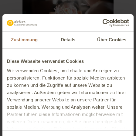
Zustimmung
Details
Über Cookies
BABYERNÄHRUNG
ERNÄHRUNG
Diese Webseite verwendet Cookies
Baby-led Weaning: Was ist
Wir verwenden Cookies, um Inhalte und Anzeigen zu
das und wie läuft der Start?
personalisieren, Funktionen für soziale Medien anbieten
zu können und die Zugriffe auf unsere Website zu
Baby-led Weaning - was genau ist das?
analysieren. Außerdem geben wir Informationen zu Ihrer
Wir erklären dir das Wichtigste zu
Verwendung unserer Website an unsere Partner für
diesem Konzept der beikost für dein
soziale Medien, Werbung und Analysen weiter. Unsere
Baby. Entdecke die Vor- und Nachteile im
Partner führen diese Informationen möglicherweise mit
Überblick!…
weiteren Daten zusammen, die Sie ihnen bereitgestellt
haben oder die sie im Rahmen Ihrer Nutzung der Dienste
12. September 2024