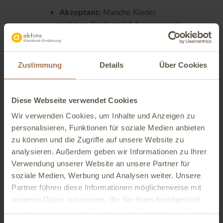
Akzeptanz:
Manche Kinder
nehmen Kindermilch besser an als
reine Kuhmilch, was bei der
Sicherstellung der täglichen
Milchzufuhr helfen kann.
Zustimmung
Details
Über Cookies
Kostenfaktor:
Kindermilch ist in
der Regel etwas teurer als
Diese Webseite verwendet Cookies
Kuhmilch. Die Dosierung ist
allerdings einfach und eine
Wir verwenden Cookies, um Inhalte und Anzeigen zu
Packung sehr ergiebig.
personalisieren, Funktionen für soziale Medien anbieten
zu können und die Zugriffe auf unsere Website zu
Wichtig:
Bei zusätzlichen
analysieren. Außerdem geben wir Informationen zu Ihrer
Nährstoffen sollte man immer auf
Verwendung unserer Website an unsere Partner für
die Menge achten. Eine
soziale Medien, Werbung und Analysen weiter. Unsere
Überdosierung ist bei Kindermilch
Partner führen diese Informationen möglicherweise mit
aber eher nicht zu erwarten.
weiteren Daten zusammen, die Sie ihnen bereitgestellt
Aktuelle Studienlage:
Es gibt
haben oder die sie im Rahmen Ihrer Nutzung der Dienste
keine eindeutigen Studien, die