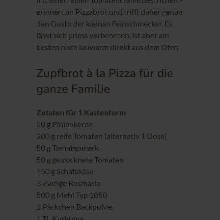
erinnert an Pizzabrot und trifft daher genau
den Gusto der kleinen Feinschmecker. Es
lässt sich prima vorbereiten, ist aber am
besten noch lauwarm direkt aus dem Ofen.
Zupfbrot à la Pizza für die
ganze Familie
Zutaten für 1 Kastenform
50 g Pinienkerne
200 g reife Tomaten (alternativ 1 Dose)
50 g Tomatenmark
50 g getrocknete Tomaten
150 g Schafskäse
3 Zweige Rosmarin
500 g Mehl Typ 1050
1 Päckchen Backpulver
1 TL Kurkuma