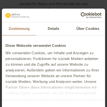
speziell für Babys und Kleinkinder bis zum
3. Geburtstag. Ebenso wie alltägliche
Geschichten vom Elternsein und schöne
Ideen zum Spielen, Basteln und Lesen. Die
Aktion Kleinkind-Ernährung basiert auf
Zustimmung
Details
Über Cookies
einer Initiative des Bundesverbandes
spezieller Lebensmittel (DIÄTVERBAND)
e.V. Und weil gerade die Ernährung von
Diese Webseite verwendet Cookies
Babys und Kleinkindern so unendlich viele
Wir verwenden Cookies, um Inhalte und Anzeigen zu
Fragen aufwirft, möchten wir auf diesem
personalisieren, Funktionen für soziale Medien anbieten
Portal Antworten darauf finden und zur
zu können und die Zugriffe auf unsere Website zu
Verfügung stellen.
analysieren. Außerdem geben wir Informationen zu Ihrer
Verwendung unserer Website an unsere Partner für
soziale Medien, Werbung und Analysen weiter. Unsere
Partner führen diese Informationen möglicherweise mit
weiteren Daten zusammen, die Sie ihnen bereitgestellt
haben oder die sie im Rahmen Ihrer Nutzung der Dienste
gesammelt haben. Mit Ihrem aktiven Anklicken der zu
Einwilligungsauswahl