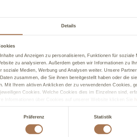
 und 1, alle Folgenahrungen der Stufe 2 und 3 sowie
Details
ecke. Die Anpassung der HA-Nahrungen erfolgt im Frühjahr 2022
Cookies
h als Verbraucher?
nhalte und Anzeigen zu personalisieren, Funktionen für soziale
Website zu analysieren. Außerdem geben wir Informationen zu I
 ist?
r soziale Medien, Werbung und Analysen weiter. Unsere Partner
ackungen mit das Auffälligste sein. Auf den Verpackungen werden
 Daten zusammen, die Sie ihnen bereitgestellt haben oder die s
elassene Angaben zu lesen sein. Es gibt also weniger Aussagen zu
. Mit Ihrem aktiven Anklicken der zu verwendenden Cookies, ge
 Kennzeichnung. Bei allen Fragen zu den Produkten sollten sich
 jeweiligen Cookies. Welche Cookies dies im Einzelnen sind, erf
hre Hebamme wenden – um damit auch die Beratung zum Thema
ere Informationen über Cookies auf unserer Website klicken Sie
h
Präferenz
Statistik
t?
ngebrochene Packungen solltest du aber (wie immer schon) zeitna