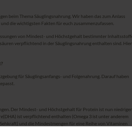
rungen beim Thema Säuglingsnahrung. Wir haben das zum Anlass
 und die wichtigsten Fakten für euch zusammenzufassen.
passungen von Mindest- und Höchstgehalt bestimmter Inhaltsstoff
äuren verpflichtend in der Säuglingsnahrung enthalten sind. Hier
t?
etzgebung für Säuglingsanfangs- und Folgenahrung. Darauf haben
gepasst.
en. Der Mindest- und Höchstgehalt für Protein ist nun niedriger
re
(DHA) ist verpflichtend enthalten (Omega 3 ist unter anderem
 Sehkraft) und die Mindestmengen für eine Reihe von Vitaminen