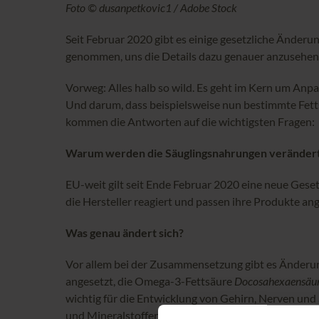
Foto © dusanpetkovic1 / Adobe Stock
Seit Februar 2020 gibt es einige gesetzliche Ände
genommen, uns die Details dazu genauer anzusehen
Vorweg: Alles halb so wild. Es geht im Kern um An
Und darum, dass beispielsweise nun bestimmte Fetts
kommen die Antworten auf die wichtigsten Fragen:
Warum werden die Säuglingsnahrungen veränder
EU-weit gilt seit Ende Februar 2020 eine neue Ges
die Hersteller reagiert und passen ihre Produkte an
Was genau ändert sich?
Vor allem bei der Zusammensetzung gibt es Änderung
angesetzt, die Omega-3-Fettsäure
Docosahexaensäu
wichtig für die Entwicklung von Gehirn, Nerven und
und Mineralstoffen wurden angepasst.