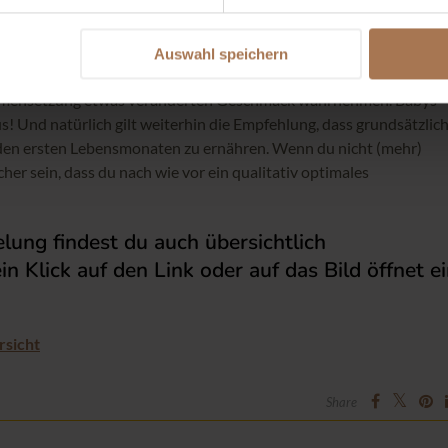
Auswahl speichern
sammensetzung etwas veränderten Geschmack wahrnehmen. Babys
us! Und natürlich gilt weiterhin die Empfehlung, dass grundsätzlic
n den ersten Lebensmonaten zu ernähren. Wenn du nicht (mehr)
cher sein, dass du nach wie vor ein qualitativ optimales
lung findest du auch übersichtlich
 Klick auf den Link oder auf das Bild öffnet e
rsicht
Share