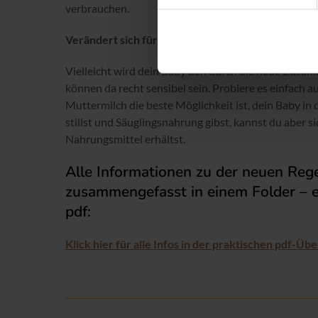
verbrauchen.
Verändert sich für mein Baby etwas?
Vielleicht wird dein Baby den durch die neue Zu
können da recht sensibel sein. Probiere es einfach a
Muttermilch die beste Möglichkeit ist, dein Baby i
stillst und Säuglingsnahrung gibst, kannst du aber si
Nahrungsmittel erhältst.
Alle Informationen zu der neuen Rege
zusammengefasst in einem Folder – ein
pdf:
Klick hier für alle Infos in der praktischen pdf-Übe