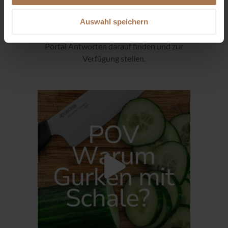
e.V. Und weil gerade die Ernährung von
Babys und Kleinkindern so unendlich viele
Auswahl speichern
Fragen aufwirft, möchten wir auf diesem
Portal Antworten darauf finden und zur
Verfügung stellen.