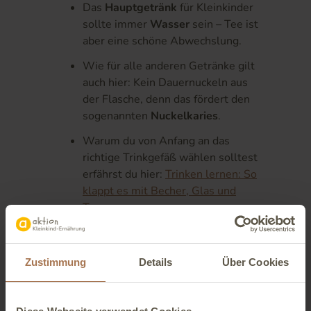
Das
Hauptgetränk
für Kleinkinder
sollte immer
Wasser
sein – Tee ist
aber eine schöne Abwechslung.
Wie für alle anderen Getränke gilt
auch hier: Kein Dauernuckeln aus
der Flasche, denn das fördert den
sogenannten
Nuckelkaries
.
Warum du von Anfang an das
richtige Trinkgefäß wählen solltest
erfährst du hier:
Trinken lernen: So
klappt es mit Becher, Glas und
Tasse
Häufig gestellte Fragen
Zustimmung
Details
Über Cookies
Ab wann dürfen Babys Tee
trinken?